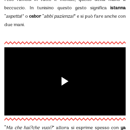
beccuccio. In tunisino questo gesto significa
istanna
“
aspetta
!” o
osbor
“
abbi pazienza!
” e si può fare anche con
due mani.
“
Ma che hai?che vuoi?
”
allora si esprime spesso con
ya