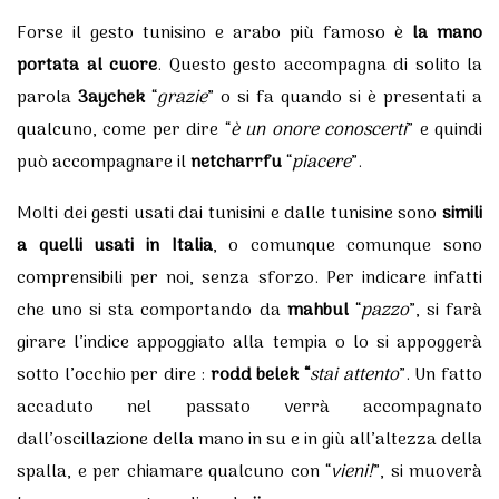
Forse il gesto tunisino e arabo più famoso è
la mano
portata al cuore
. Questo gesto accompagna di solito la
parola
3aychek
“
grazie
” o si fa quando si è presentati a
qualcuno, come per dire “
è un onore conoscerti
” e quindi
può accompagnare il
netcharrfu
“
piacere
”.
Molti dei gesti usati dai tunisini e dalle tunisine sono
simili
a quelli usati in Italia
, o comunque comunque sono
comprensibili per noi, senza sforzo. Per indicare infatti
che uno si sta comportando da
mahbul
“
pazzo
”, si farà
girare l’indice appoggiato alla tempia o lo si appoggerà
sotto l’occhio per dire :
rodd belek “
stai attento
”. Un fatto
accaduto nel passato verrà accompagnato
dall’oscillazione della mano in su e in giù all’altezza della
spalla, e per chiamare qualcuno con “
vieni!
”, si muoverà