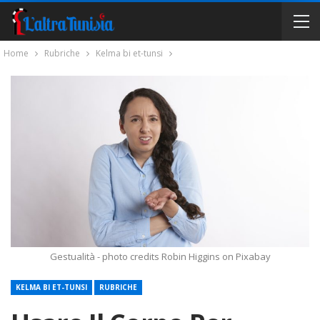
Home
Rubriche
Kelma bi et-tunsi
Gestualità - photo credits Robin Higgins on Pixabay
KELMA BI ET-TUNSI
RUBRICHE