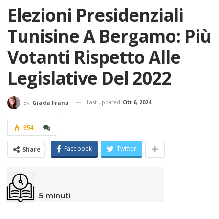
Elezioni Presidenziali
Tunisine A Bergamo: Più
Votanti Rispetto Alle
Legislative Del 2022
Last updated
Ott 6, 2024
By
Giada Frana
954
Facebook
Twitter
Share
5
minuti