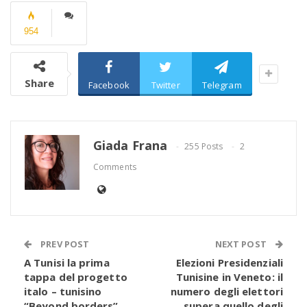
954
Share
Facebook
Twitter
Telegram
Giada Frana
255 Posts
2
Comments
PREV POST
NEXT POST
A Tunisi la prima
Elezioni Presidenziali
tappa del progetto
Tunisine in Veneto: il
italo – tunisino
numero degli elettori
“Beyond borders”
supera quello degli