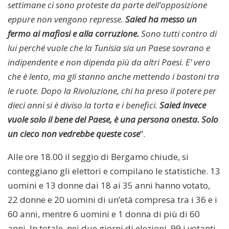
settimane ci sono proteste da parte dell’opposizione
eppure non vengono represse.
Saied ha messo un
fermo ai mafiosi e alla corruzione.
Sono tutti contro di
lui perché vuole che la Tunisia sia un Paese sovrano e
indipendente e non dipenda più da altri Paesi. E’ vero
che è lento, ma gli stanno anche mettendo i bastoni tra
le ruote. Dopo la Rivoluzione, chi ha preso il potere per
dieci anni si è diviso la torta e i benefici.
Saied invece
vuole solo il bene del Paese, è una persona onesta. Solo
un cieco non vedrebbe queste cose
”.
Alle ore 18.00 il seggio di Bergamo chiude, si
conteggiano gli elettori e compilano le statistiche. 13
uomini e 13 donne dai 18 ai 35 anni hanno votato,
22 donne e 20 uomini di un’età compresa tra i 36 e i
60 anni, mentre 6 uomini e 1 donna di più di 60
anni. In totale, nei due giorni di elezioni, 99 i votanti.