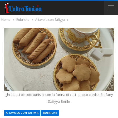
Home
Rubriche
A tavola con Safiyya
ghräiba, i biscotti tunisini con la farina di ceci - photo credits Stefany
Safiyya Borile
A TAVOLA CON SAFIYYA
RUBRICHE