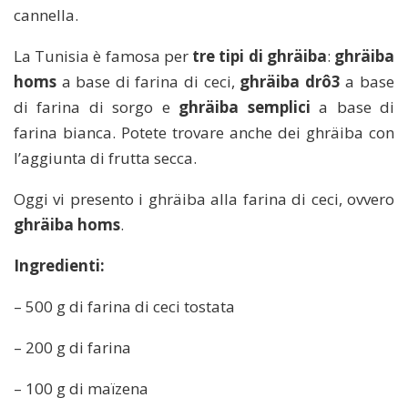
cannella.
La Tunisia è famosa per
tre tipi di ghräiba
:
ghräiba
homs
a base di farina di ceci,
ghräiba drô3
a base
di farina di sorgo e
ghräiba semplici
a base di
farina bianca. Potete trovare anche dei ghräiba con
l’aggiunta di frutta secca.
Oggi vi presento i ghräiba alla farina di ceci, ovvero
ghräiba homs
.
Ingredienti:
– 500 g di farina di ceci tostata
– 200 g di farina
– 100 g di maïzena