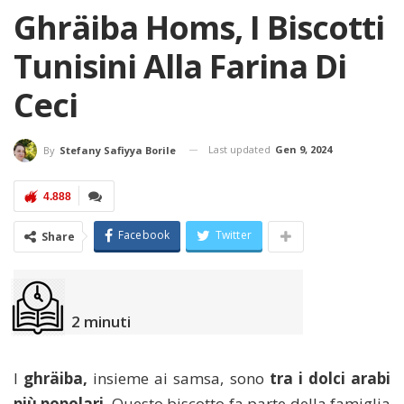
Ghräiba Homs, I Biscotti
Tunisini Alla Farina Di
Ceci
Last updated
Gen 9, 2024
By
Stefany Safiyya Borile
4.888
Facebook
Twitter
Share
2
minuti
I
ghräiba,
insieme ai samsa, sono
tra i dolci arabi
più popolari
. Questo biscotto fa parte della famiglia