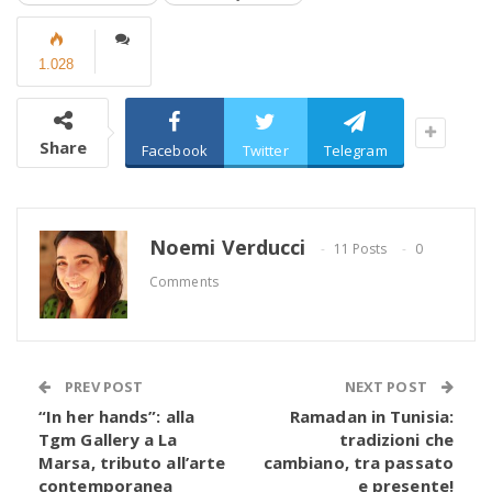
1.028
Share
Facebook
Twitter
Telegram
Noemi Verducci
11 Posts
0
Comments
PREV POST
NEXT POST
“In her hands”: alla
Ramadan in Tunisia:
Tgm Gallery a La
tradizioni che
Marsa, tributo all’arte
cambiano, tra passato
contemporanea
e presente!