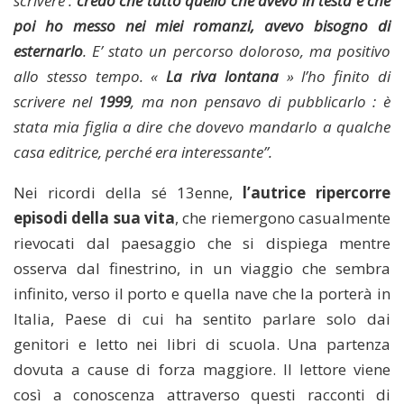
scrivere :
credo che tutto quello che avevo in testa e che
poi ho messo nei miei romanzi, avevo bisogno di
esternarlo
. E’ stato un percorso doloroso, ma positivo
allo stesso tempo. «
La riva lontana
» l’ho finito di
scrivere nel
1999
, ma non pensavo di pubblicarlo : è
stata mia figlia a dire che dovevo mandarlo a qualche
casa editrice, perché era interessante”.
Nei ricordi della sé 13enne,
l’autrice ripercorre
episodi della sua vita
, che riemergono casualmente
rievocati dal paesaggio che si dispiega mentre
osserva dal finestrino, in un viaggio che sembra
infinito, verso il porto e quella nave che la porterà in
Italia, Paese di cui ha sentito parlare solo dai
genitori e letto nei libri di scuola. Una partenza
dovuta a cause di forza maggiore. Il lettore viene
così a conoscenza attraverso questi racconti di