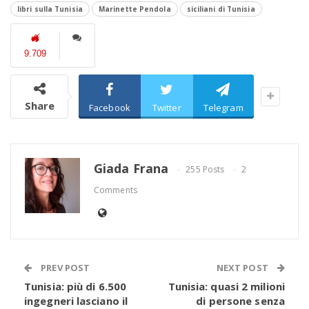
libri sulla Tunisia
Marinette Pendola
siciliani di Tunisia
9.709
Share
Facebook
Twitter
Telegram
Giada Frana
255 Posts
2
Comments
PREV POST
NEXT POST
Tunisia: più di 6.500
Tunisia: quasi 2 milioni
ingegneri lasciano il
di persone senza