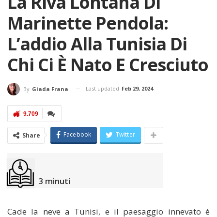
La Riva Lontana Di
Marinette Pendola:
L’addio Alla Tunisia Di
Chi Ci È Nato E Cresciuto
Last updated
Feb 29, 2024
By
Giada Frana
9.709
Facebook
Twitter
Share
3
minuti
Cade la neve a Tunisi, e il paesaggio innevato è