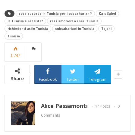
cosa succede in Tunisia per i subsahariani?
Kais Saied
la Tunisia è razzista?
razzismo verso i neri Tunisia
richiedenti asilo Tunisia
subsahariani in Tunisia
Tajani
Tunisia
1.747
Share
Facebook
Twitter
Telegram
Alice Passamonti
14 Posts
0
Comments