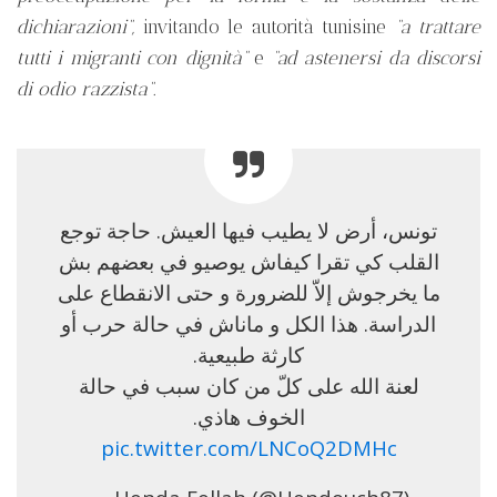
dichiarazioni”,
invitando
le autorità tunisine
“a trattare
tutti i migranti con dignità”
e
“ad astenersi da discorsi
di odio razzista”.
تونس، أرض لا يطيب فيها العيش. حاجة توجع
القلب كي تقرا كيفاش يوصيو في بعضهم بش
ما يخرجوش إلاّ للضرورة و حتى الانقطاع على
الدراسة. هذا الكل و ماناش في حالة حرب أو
كارثة طبيعية.
لعنة الله على كلّ من كان سبب في حالة
الخوف هاذي.
pic.twitter.com/LNCoQ2DMHc