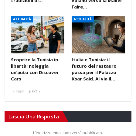
tradizioni di…
volano verso la Maker
Faire…
ATTUALITÀ
ATTUALITÀ
Scoprire la Tunisia in
Italia e Tunisia: il
libertà: noleggia
futuro del restauro
un’auto con Discover
passa per il Palazzo
Cars
Ksar Said. Al via il…
PREV
NEXT
Lascia Una Risposta
L'indirizzo email non verrà pubblicato.