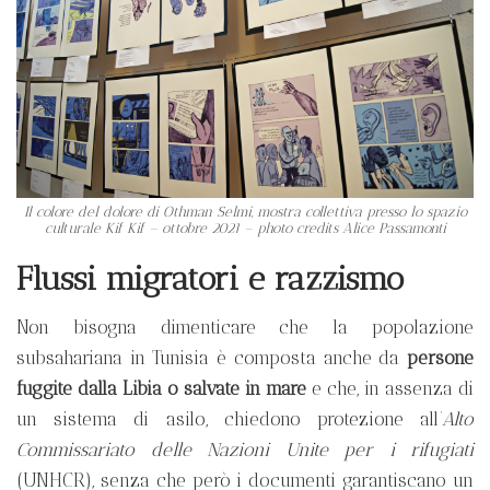
Il colore del dolore di Othman Selmi, mostra collettiva presso lo spazio
culturale Kif Kif – ottobre 2021 – photo credits Alice Passamonti
Flussi migratori e razzismo
Non bisogna dimenticare che la popolazione
subsahariana in Tunisia è composta anche da
persone
fuggite dalla Libia
o salvate in mare
e che, in assenza di
un sistema di asilo, chiedono protezione all’
Alto
Commissariato delle Nazioni Unite per i rifugiati
(UNHCR), senza che però i documenti garantiscano un