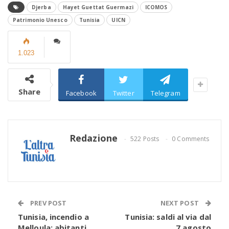
Djerba
Hayet Guettat Guermazi
ICOMOS
Patrimonio Unesco
Tunisia
UICN
1.023
Share
Facebook
Twitter
Telegram
Redazione
522 Posts
0 Comments
PREV POST
NEXT POST
Tunisia, incendio a
Tunisia: saldi al via dal
Melloula: abitanti
7 agosto