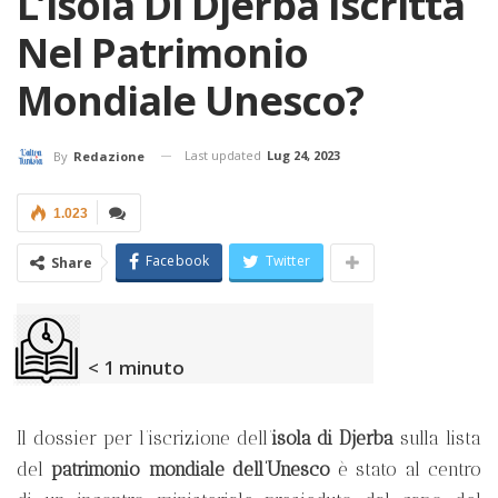
L’isola Di Djerba Iscritta
Nel Patrimonio
Mondiale Unesco?
Last updated
Lug 24, 2023
By
Redazione
1.023
Facebook
Twitter
Share
< 1
minuto
Il dossier per l’iscrizione dell’
isola di Djerba
sulla lista
del
patrimonio mondiale dell’Unesco
è stato al centro