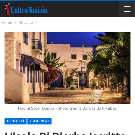
Home
Attualità
Houmt Souk, Djerba - photo credits Barcha da Pixabay
ATTUALITÀ
FLASH NEWS