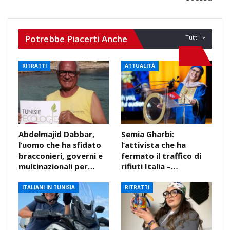
Potrebbe Piacerti Anche
Tutti
RITRATTI
ATTUALITÀ
Abdelmajid Dabbar,
Semia Gharbi:
l’uomo che ha sfidato
l’attivista che ha
bracconieri, governi e
fermato il traffico di
multinazionali per…
rifiuti Italia –…
ITALIANI IN TUNISIA
RITRATTI