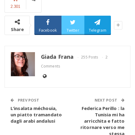
2.301
Share
Facebook
Twitter
Telegram
Giada Frana
255 Posts
2
Comments
PREV POST
NEXT POST
L’insalata méchouia,
Federica Perillo : la
un piatto tramandato
Tunisia mi ha
dagli arabi andalusi
arricchita e fatto
ritornare verso me
stessa