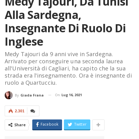
Medy Tajouri, Da Tunisi
Alla Sardegna,
Insegnante Di Ruolo Di
Inglese
Medy Tajouri da 9 anni vive in Sardegna.
Arrivato per conseguire una seconda laurea
all'Università di Cagliari, ha capito che la sua
strada era l'insegnamento. Ora è insegnante di
ruolo a Quartucciu.
On
Lug 16, 2021
By
Giada Frana
2.301
Facebook
Twitter
Share