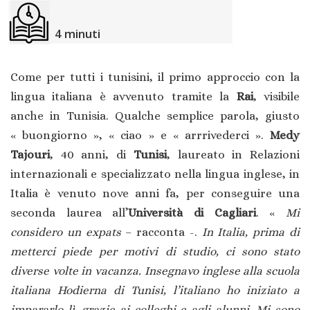
4
minuti
Come per tutti i tunisini, il primo approccio con la
lingua italiana è avvenuto tramite la
Rai
, visibile
anche in Tunisia. Qualche semplice parola, giusto
« buongiorno », « ciao » e « arrrivederci ».
Medy
Tajouri
, 40 anni, di
Tunisi
, laureato in Relazioni
internazionali e specializzato nella lingua inglese, in
Italia è venuto nove anni fa, per conseguire una
seconda laurea all’
Università di Cagliari
. «
Mi
considero un expats
– racconta -.
In Italia, prima di
metterci piede per motivi di studio, ci sono stato
diverse volte in vacanza. Insegnavo inglese alla scuola
italiana Hodierna di Tunisi, l’italiano ho iniziato a
impararlo lì, grazie ai colleghi e agli alunni. Mi sono