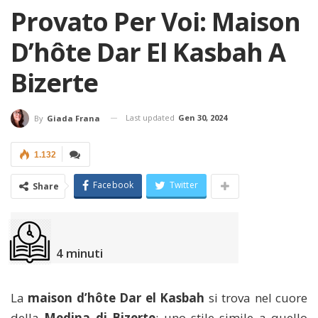
Provato Per Voi: Maison
D’hôte Dar El Kasbah A
Bizerte
Last updated
Gen 30, 2024
By
Giada Frana
1.132
Facebook
Twitter
Share
4
minuti
La
maison d’hôte Dar el Kasbah
si trova nel cuore
della
Medina di Bizerte
: uno stile simile a quello