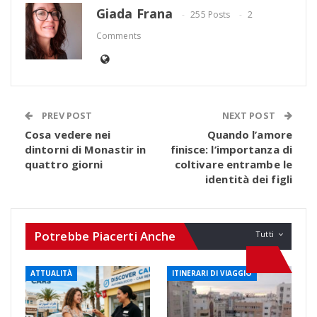
Giada Frana
255 Posts
2
Comments
PREV POST
NEXT POST
Cosa vedere nei
Quando l’amore
dintorni di Monastir in
finisce: l’importanza di
quattro giorni
coltivare entrambe le
identità dei figli
Potrebbe Piacerti Anche
Tutti
ATTUALITÀ
ITINERARI DI VIAGGIO