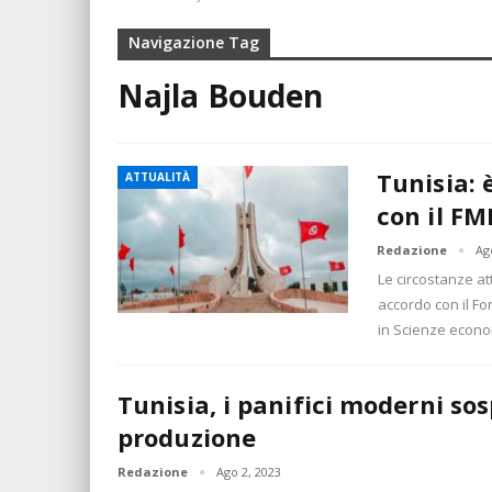
Navigazione Tag
Najla Bouden
Tunisia: 
ATTUALITÀ
con il FM
Redazione
Ag
Le circostanze at
accordo con il Fo
in Scienze econo
Tunisia, i panifici moderni so
produzione
Redazione
Ago 2, 2023