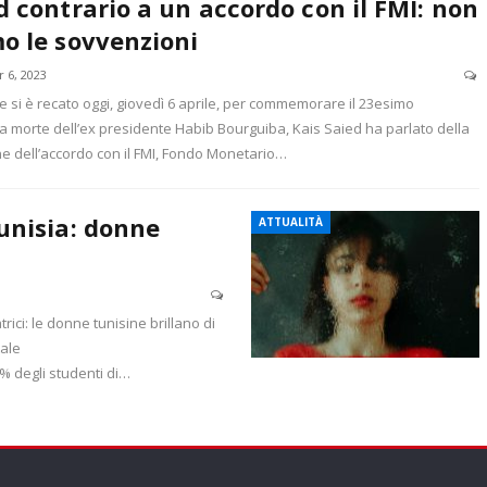
d contrario a un accordo con il FMI: non
o le sovvenzioni
r 6, 2023
 si è recato oggi, giovedì 6 aprile, per commemorare il 23esimo
a morte dell’ex presidente Habib Bourguiba, Kais Saied ha parlato della
e dell’accordo con il FMI, Fondo Monetario…
unisia: donne
ATTUALITÀ
rici: le donne tunisine brillano di
tale
71% degli studenti di
…