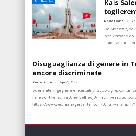
Kais Saie
ATTUALITÀ
toglierem
Redazione
Ap
Da Monastir, dove
anniversario dall
spinosa question
Disuguaglianza di genere in T
ancora discriminate
Redazione
Apr 4, 2023
Scienziate, ingegnere e ricercatrici, sociologhe, comunicat
mille scintille, scrive Amel BelHadj Ali in un pezzo sul por
https://www.webmanagercenter.com/
All'università, il 