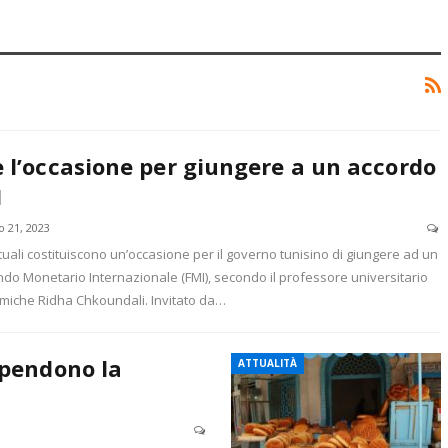
è l’occasione per giungere a un accordo
I
o 21, 2023
tuali costituiscono un’occasione per il governo tunisino di giungere ad un
ndo Monetario Internazionale (FMI), secondo il professore universitario
miche Ridha Chkoundali. Invitato da…
spendono la
ATTUALITÀ