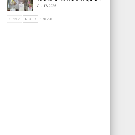
Giu 17, 2026
PREV
NEXT
1 di 298