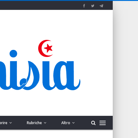
prire
Rubriche
Altro