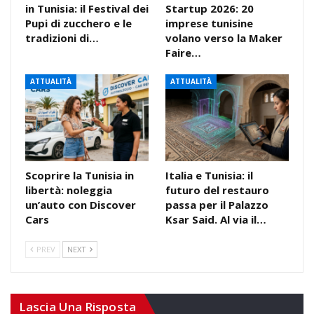
in Tunisia: il Festival dei
Startup 2026: 20
Pupi di zucchero e le
imprese tunisine
tradizioni di…
volano verso la Maker
Faire…
ATTUALITÀ
ATTUALITÀ
Scoprire la Tunisia in
Italia e Tunisia: il
libertà: noleggia
futuro del restauro
un’auto con Discover
passa per il Palazzo
Cars
Ksar Said. Al via il…
PREV
NEXT
Lascia Una Risposta