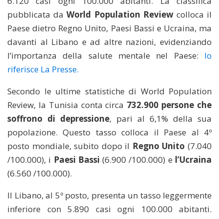
6.120 casi ogni 100.000 abitanti. La classifica
pubblicata da
World Population Review
colloca il
Paese dietro Regno Unito, Paesi Bassi e Ucraina, ma
davanti al Libano e ad altre nazioni, evidenziando
l’importanza della salute mentale nel Paese:
lo
riferisce La Presse.
Secondo le ultime statistiche di World Population
Review, la Tunisia conta circa
732.900 persone che
soffrono di depressione
, pari al 6,1% della sua
popolazione. Questo tasso colloca il Paese al 4º
posto mondiale, subito dopo il
Regno Unito
(7.040
/100.000), i
Paesi Bassi
(6.900 /100.000) e
l’Ucraina
(6.560 /100.000).
Il Libano, al 5º posto, presenta un tasso leggermente
inferiore con 5.890 casi ogni 100.000 abitanti.