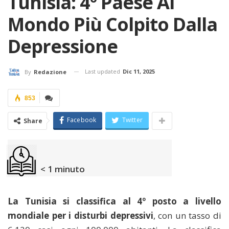
Tunisia: 4º Paese Al
Mondo Più Colpito Dalla
Depressione
Last updated
Dic 11, 2025
By
Redazione
853
Facebook
Twitter
Share
< 1
minuto
La Tunisia si classifica al 4º posto a livello
mondiale per i disturbi depressivi
, con un tasso di