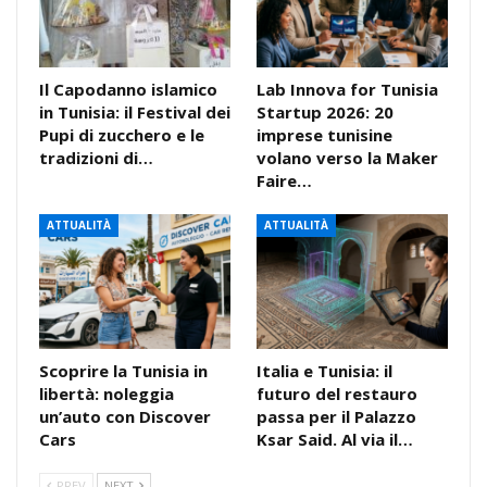
Il Capodanno islamico
Lab Innova for Tunisia
in Tunisia: il Festival dei
Startup 2026: 20
Pupi di zucchero e le
imprese tunisine
tradizioni di…
volano verso la Maker
Faire…
ATTUALITÀ
ATTUALITÀ
Scoprire la Tunisia in
Italia e Tunisia: il
libertà: noleggia
futuro del restauro
un’auto con Discover
passa per il Palazzo
Cars
Ksar Said. Al via il…
PREV
NEXT