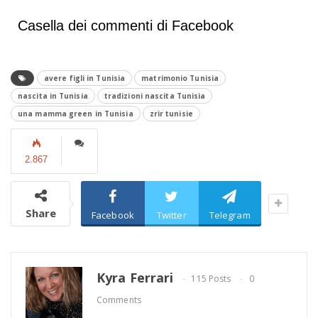
Casella dei commenti di Facebook
avere figli in Tunisia
matrimonio Tunisia
nascita in Tunisia
tradizioni nascita Tunisia
una mamma green in Tunisia
zrir tunisie
2.867
Share
Facebook
Twitter
Telegram
Kyra Ferrari
115 Posts
0
Comments