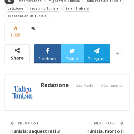
Mediterraneo
migranti in Tunisia
odio razziale Tunisia
petizione
razzismo Tunisia
Salah Trabelsi
subsahariani in Tunisia
1.028
Share
Facebook
Twitter
Telegram
Redazione
522 Posts
0 Comments
PREV POST
NEXT POST
Tunisia: sequestrati 3
Tunisia, morto il