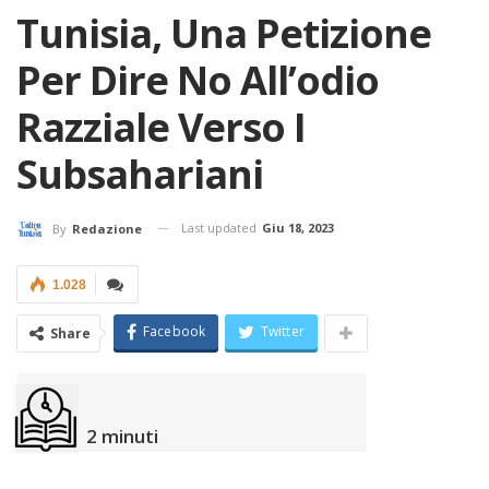
Tunisia, Una Petizione
Per Dire No All’odio
Razziale Verso I
Subsahariani
Last updated
Giu 18, 2023
By
Redazione
1.028
Facebook
Twitter
Share
2
minuti