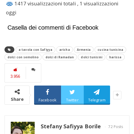
1417 visualizzazioni totali
, 1 visualizzazioni
oggi
Casella dei commenti di Facebook
a tavola con Safiyya
aricha
Armenia
cucina tunisina
dolci con semolino
dolci di Ramadan
dolci tunisini
harissa
3.956
Share
Facebook
Twitter
Telegram
Stefany Safiyya Borile
72 Posts