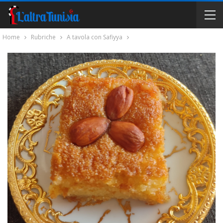
Home
Rubriche
A tavola con Safiyya