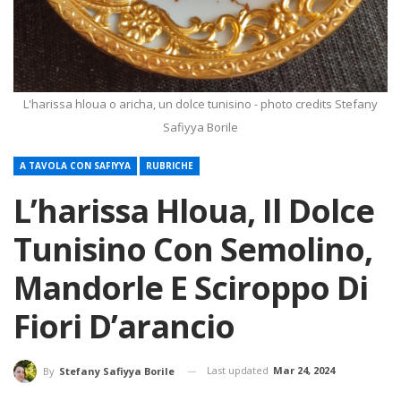
L'harissa hloua o aricha, un dolce tunisino - photo credits Stefany
Safiyya Borile
A TAVOLA CON SAFIYYA
RUBRICHE
L’harissa Hloua, Il Dolce
Tunisino Con Semolino,
Mandorle E Sciroppo Di
Fiori D’arancio
Last updated
Mar 24, 2024
By
Stefany Safiyya Borile