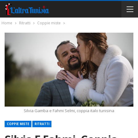
Home
Ritratti
Coppie miste
Silvia Gamba e Fahmi Selmi, coppia italo tunisina
COPPIE MISTE
RITRATTI