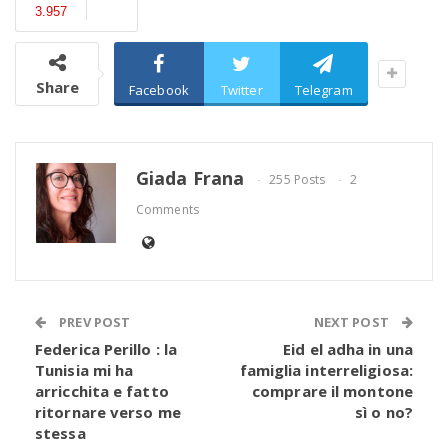
3.957
Share
Facebook
Twitter
Telegram
Giada Frana
255 Posts
2
Comments
PREV POST
NEXT POST
Federica Perillo : la
Eid el adha in una
Tunisia mi ha
famiglia interreligiosa:
arricchita e fatto
comprare il montone
ritornare verso me
sì o no?
stessa