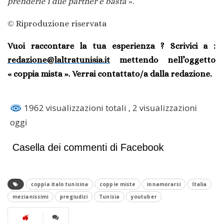
prenderle i due partner e basta
».
©
Riproduzione riservata
Vuoi raccontare la tua esperienza ? Scrivici a :
redazione@laltratunisia.it
mettendo nell’oggetto
« coppia mista ».
Verrai contattato/a dalla redazione.
1962 visualizzazioni totali
, 2 visualizzazioni
oggi
Casella dei commenti di Facebook
coppia italo tunisina
coppie miste
innamorarsi
Italia
mezianissimi
pregiudizi
Tunisia
youtuber