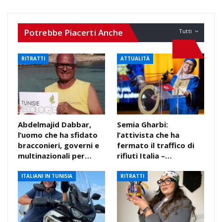
Potrebbe Piacerti Anche
Tutti
RITRATTI
ATTUALITÀ
Abdelmajid Dabbar,
Semia Gharbi:
l’uomo che ha sfidato
l’attivista che ha
bracconieri, governi e
fermato il traffico di
multinazionali per…
rifiuti Italia –…
ITALIANI IN TUNISIA
RITRATTI