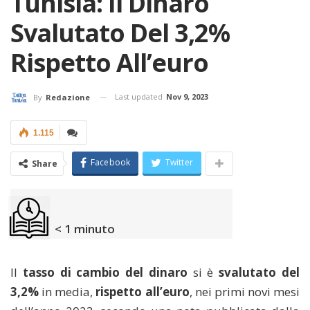
Tunisia: Il Dinaro
Svalutato Del 3,2%
Rispetto All’euro
Last updated
Nov 9, 2023
By
Redazione
1.115
Facebook
Twitter
Share
< 1
minuto
Il
tasso di cambio del dinaro
si è
svalutato del
3,2%
in media,
rispetto all’euro
, nei primi novi mesi