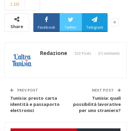
1.115
Share
Facebook
Twitter
Telegram
Redazione
523 Posts
0 Comments
PREV POST
NEXT POST
Tunisia: presto carta
Tunisia: quali
identità e passaporto
possibilità lavorative
elettronici
per uno straniero?