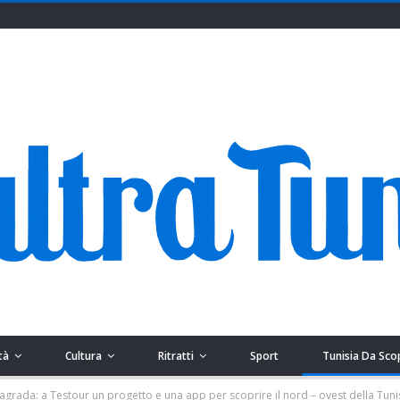
tà
Cultura
Ritratti
Sport
Tunisia Da Sco
agrada: a Testour un progetto e una app per scoprire il nord – ovest della Tuni