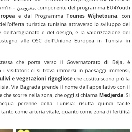
um’in –
مغرومين
, componente del programma EU4Youth
Europea
e dal Programma
Tounes Wijhetouna
, con
 dell’offerta turistica tunisina attraverso lo sviluppo del
e dell’artigianato e del design, e la valorizzazione del
sostegno alle OSC dell’Unione Europea in Tunisia in
stessa che porta verso il Governatorato di Béja, è
 i visitatori: ci si trova immersi in paesaggi immensi,
 ulivi e vegetazioni rigogliose
che costituiscono più la
isia. Via Bagrada prende il nome dall’appellativo con il
me che scorre nella zona, che oggi si chiama
Medjerda
. Si
acqua perenne della Tunisia: risulta quindi facile
anto come arteria vitale, quanto come zona di fertilità