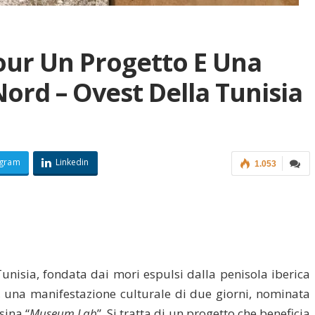
our Un Progetto E Una
Nord – Ovest Della Tunisia
egram
Linkedin
1.053
 Tunisia, fondata dai mori espulsi dalla penisola iberica
re, una manifestazione culturale di due giorni, nominata
sina “
Museum Lab
”. Si tratta di un progetto che beneficia