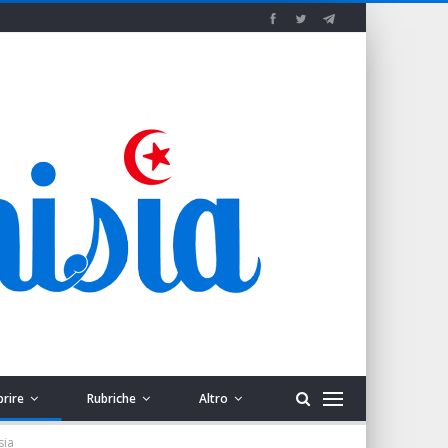
prire
Rubriche
Altro
sia