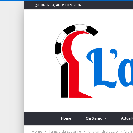
DOMENICA, AGOSTO 9, 2026
Home
Chi Siamo
Attuali
Home
Tunisia da scoprire
Itinerari di viaggio
Via B