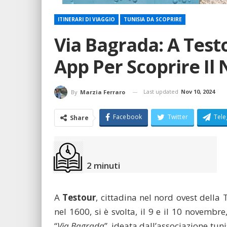
ITINERARI DI VIAGGIO
TUNISIA DA SCOPRIRE
Via Bagrada: A Test
App Per Scoprire Il 
Last updated
Nov 10, 2024
By
Marzia Ferraro
Facebook
Twitter
Tel
Share
2
minuti
A
Testour
, cittadina nel nord ovest della
nel 1600, si è svolta, il 9 e il 10 novemb
“
Via Bagrada
”, ideata dall’associazione tuni