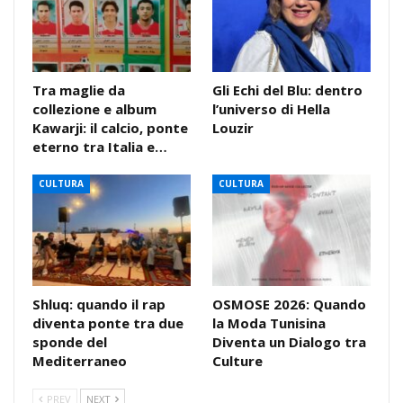
Tra maglie da
Gli Echi del Blu: dentro
collezione e album
l’universo di Hella
Kawarji: il calcio, ponte
Louzir
eterno tra Italia e…
CULTURA
CULTURA
Shluq: quando il rap
OSMOSE 2026: Quando
diventa ponte tra due
la Moda Tunisina
sponde del
Diventa un Dialogo tra
Mediterraneo
Culture
PREV
NEXT