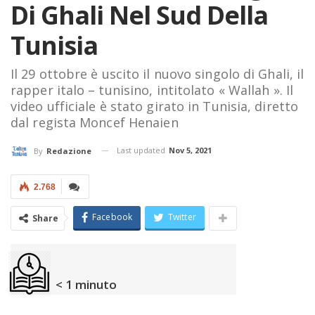
Di Ghali Nel Sud Della
Tunisia
Il 29 ottobre è uscito il nuovo singolo di Ghali, il
rapper italo – tunisino, intitolato « Wallah ». Il
video ufficiale è stato girato in Tunisia, diretto
dal regista Moncef Henaien
Last updated
Nov 5, 2021
By
Redazione
2.768
Facebook
Twitter
Share
< 1
minuto