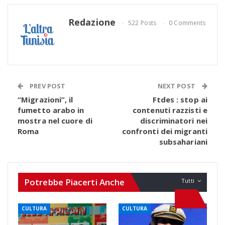
Redazione
522 Posts
0 Comments
PREV POST
NEXT POST
“Migrazioni”, il
Ftdes : stop ai
fumetto arabo in
contenuti razzisti e
mostra nel cuore di
discriminatori nei
Roma
confronti dei migranti
subsahariani
Potrebbe Piacerti Anche
Tutti
CULTURA
CULTURA