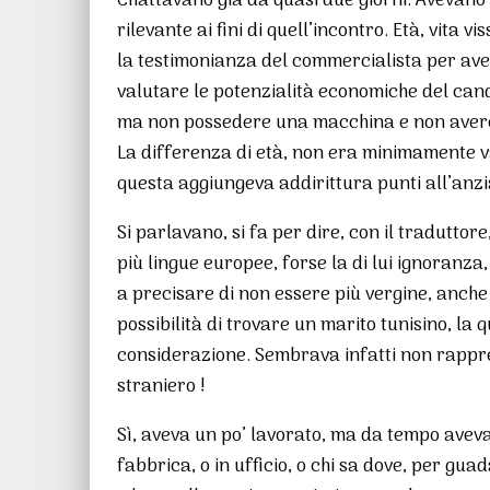
Chattavano già da quasi due giorni. Avevan
rilevante ai fini di quell’incontro. Età, vita
la testimonianza del commercialista per av
valutare le potenzialità economiche del candi
ma non possedere una macchina e non avere 
La differenza di età, non era minimamente va
questa aggiungeva addirittura punti all’anzi
Si parlavano, si fa per dire, con il traduttore,
più lingue europee, forse la di lui ignoranza,
a precisare di non essere più vergine, anche
possibilità di trovare un marito tunisino, l
considerazione. Sembrava infatti non rappr
straniero !
Sì, aveva un po’ lavorato, ma da tempo aveva
fabbrica, o in ufficio, o chi sa dove, per guad