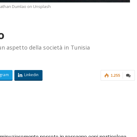
Nathan Dumlao on Unsplash
o
n aspetto della società in Tunisia
egram
Linkedin
1.255