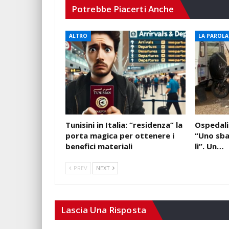
Potrebbe Piacerti Anche
ALTRO
LA PAROLA 
Tunisini in Italia: “residenza” la
Ospedali 
porta magica per ottenere i
“Uno sba
benefici materiali
lì”. Un…
PREV
NEXT
Lascia Una Risposta