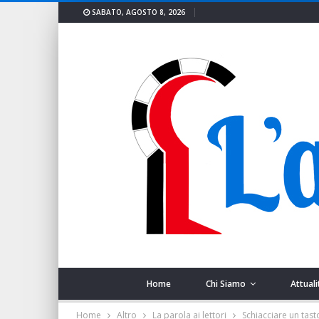
SABATO, AGOSTO 8, 2026
Home
Chi Siamo
Attuali
Home
Altro
La parola ai lettori
Schiacciare un tast