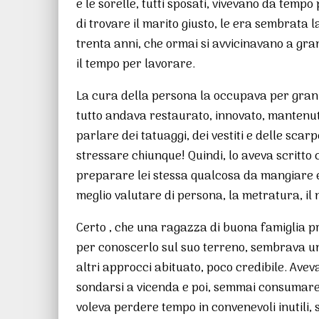
e le sorelle, tutti sposati, vivevano da tempo 
di trovare il marito giusto, le era sembrata l
trenta anni, che ormai si avvicinavano a gr
il tempo per lavorare.
La cura della persona la occupava per gran p
tutto andava restaurato, innovato, mantenuto
parlare dei tatuaggi, dei vestiti e delle sc
stressare chiunque! Quindi, lo aveva scritto
preparare lei stessa qualcosa da mangiare e 
meglio valutare di persona, la metratura, il n
Certo , che una ragazza di buona famiglia p
per conoscerlo sul suo terreno, sembrava un
altri approcci abituato, poco credibile. Avev
sondarsi a vicenda e poi, semmai consumare 
voleva perdere tempo in convenevoli inutili, 