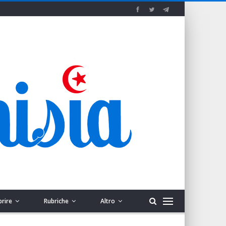
prire
Rubriche
Altro