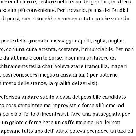
per conto loro e, restare nella casa dei genitori, in attesa
a scelta più conveniente. Per trovarlo, prima dei fatidici
andi passi, non ci sarebbe nemmeno stato, anche volendo,
arte della giornata: massaggi, capelli, ciglia, unghie,
, con una cura attenta, costante, irrinunciabile. Per non
arpe da abbinare con le borse, insomma un lavoro da
 chiaramente nella chat, voleva stare tranquilla, magari
così conoscersi meglio a casa di lui, ( per poterne
umero delle stanze, la qualità dei servizi).
referisca andare subito a casa del possibile candidato
a cosa stimolante ma imprevista e forse all’uomo, ad
a perciò offerto di incontrarsi, fare una passeggiata per
un gelato o forse bere un caffè insieme. No, lei non
sapevano tutto uno dell’ altro, poteva prendere un taxi ed