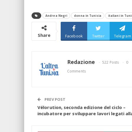
Andrea Negri
donna in Tunisia
italiani in Tuni
Share
Facebook
Twitter
Telegram
Redazione
522 Posts
0
Comments
PREV POST
Vélorution, seconda edizione del ciclo –
incubatore per sviluppare lavori legati alla