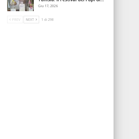
Giu 17, 2026
PREV
NEXT
1 di 298