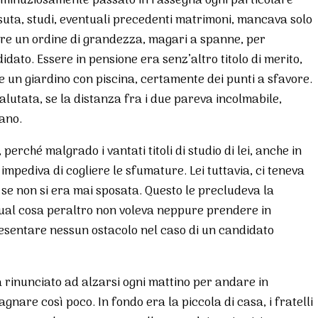
o minuziosamente passato in rassegna ogni particolare
 vissuta, studi, eventuali precedenti matrimoni, mancava solo
ere un ordine di grandezza, magari a spanne, per
dato. Essere in pensione era senz’altro titolo di merito,
un giardino con piscina, certamente dei punti a sfavore.
lutata, se la distanza fra i due pareva incolmabile,
ano.
 perché malgrado i vantati titoli di studio di lei, anche in
 impediva di cogliere le sfumature. Lei tuttavia, ci teneva
 se non si era mai sposata. Questo le precludeva la
a qual cosa peraltro non voleva neppure prendere in
esentare nessun ostacolo nel caso di un candidato
 rinunciato ad alzarsi ogni mattino per andare in
agnare così poco. In fondo era la piccola di casa, i fratelli