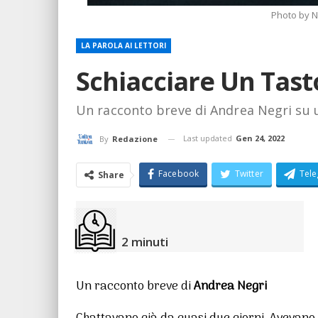
Photo by 
LA PAROLA AI LETTORI
Schiacciare Un Tast
Un racconto breve di Andrea Negri su u
Last updated
Gen 24, 2022
By
Redazione
Facebook
Twitter
Tel
Share
2
minuti
Un racconto breve di
Andrea Negri