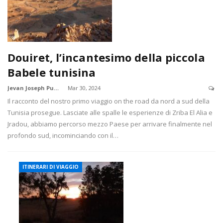
Douiret, l’incantesimo della piccola
Babele tunisina
Jevan Joseph Pudota
Mar 30, 2024
Il racconto del nostro primo viaggio on the road da nord a sud della
Tunisia prosegue. Lasciate alle spalle le esperienze di Zriba El Alia e
Jradou, abbiamo percorso mezzo Paese per arrivare finalmente nel
profondo sud, incominciando con il…
ITINERARI DI VIAGGIO